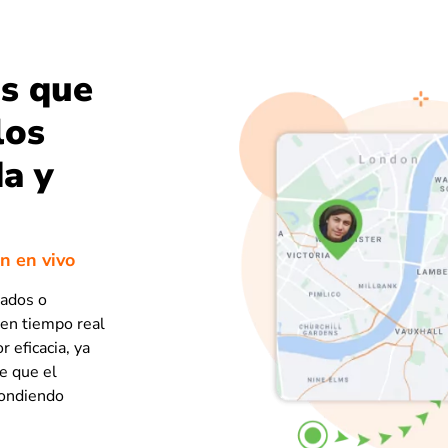
ás que
los
da y
ón en vivo
eados o
en tiempo real
 eficacia, ya
e que el
pondiendo