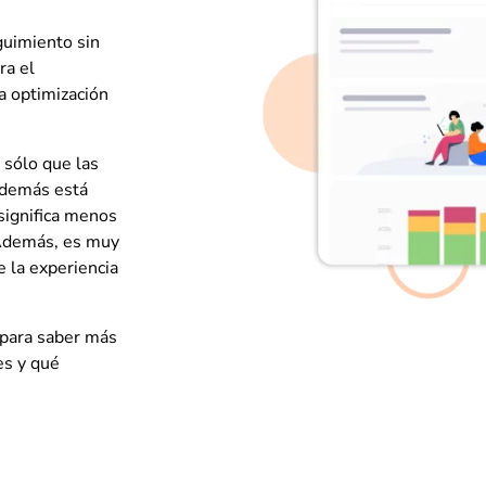
guimiento sin
ra el
a optimización
 sólo que las
 además está
 significa menos
 Además, es muy
e la experiencia
para saber más
es y qué