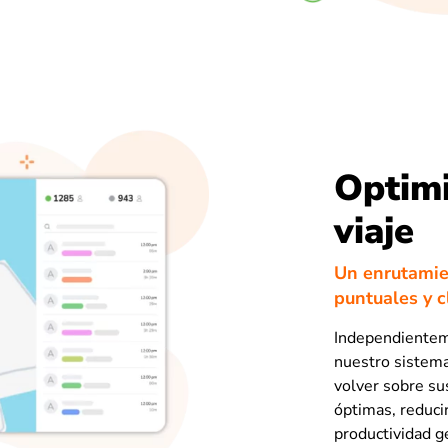
Optimi
viaje
Un enrutamien
puntuales y c
Independienteme
nuestro sistema
volver sobre sus
óptimas, reduci
productividad g