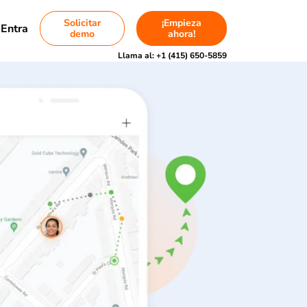
Solicitar
¡Empieza
Entra
demo
ahora!
Llama al:
+1 (415) 650-5859