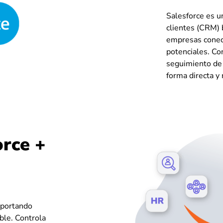
Salesforce es u
clientes (CRM) 
empresas conect
potenciales. Co
seguimiento de l
forma directa y
orce +
mportando
ble. Controla