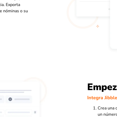
ia. Exporta
de nóminas o su
Empeza
Integra Jibbl
Crea una c
un número 