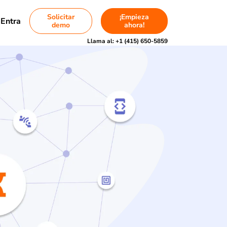
Solicitar
¡Empieza
Entra
demo
ahora!
Llama al:
+1 (415) 650-5859