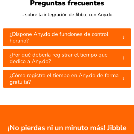
Preguntas frecuentes
... sobre la integración de Jibble con Any.do.
¿Dispone Any.do de funciones de control
↓
horario?
¿Por qué debería registrar el tiempo que
↓
dedico a Any.do?
¿Cómo registro el tiempo en Any.do de forma
↓
gratuita?
¡No pierdas ni un minuto más! Jibble