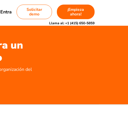
Solicitar
¡Empieza
Entra
demo
ahora!
Llama al:
+1 (415) 650-5859
ra un
o
organización del