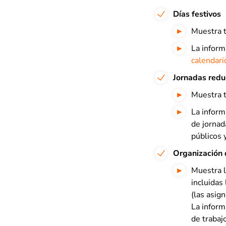
Días festivos
Muestra t
La inform
calendari
Jornadas redu
Muestra 
La inform
de jornad
públicos 
Organización d
Muestra l
incluidas
(las asig
La inform
de trabaj