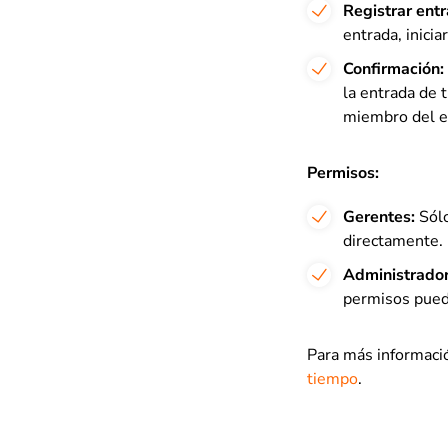
Registrar ent
entrada, inici
Confirmación:
la entrada de 
miembro del eq
Permisos:
Gerentes:
Sólo
directamente.
Administrador
permisos pued
Para más informaci
tiempo
.