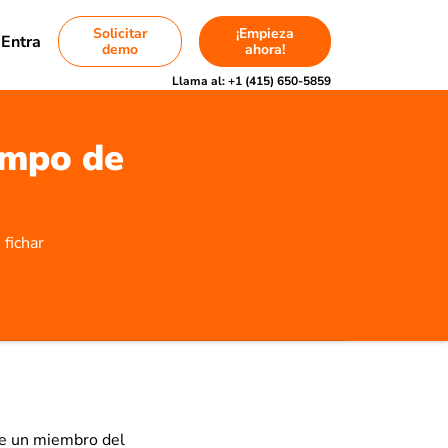
Solicitar
¡Empieza
Entra
demo
ahora!
Llama al:
+1 (415) 650-5859
iempo de
fichar
de un miembro del