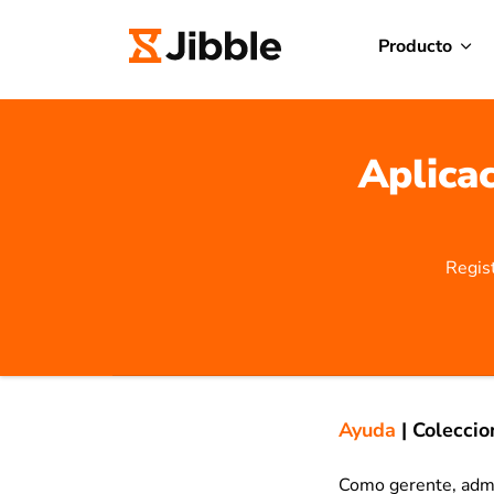
Producto
Aplicac
Regis
Ayuda
|
Coleccio
Como gerente, admi