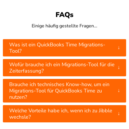
FAQs
Einige häufig gestellte Fragen...
Was ist ein QuickBooks Time Migrations-
↓
Tool?
Wofür brauche ich ein Migrations-Tool für die
↓
Zeiterfassung?
Brauche ich technisches Know-how, um ein
↓
Migrations-Tool für QuickBooks Time zu
nutzen?
Welche Vorteile habe ich, wenn ich zu Jibble
↓
wechsle?