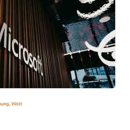
hung
,
Welt