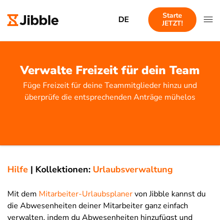
Starte
DE
JETZT!
Verwalte Freizeit für dein Team
Füge Freizeit für deine Teammitglieder hinzu und
überprüfe die entsprechenden Anträge mühelos
Hilfe
|
Kollektionen:
Urlaubsverwaltung
Mit dem
Mitarbeiter-Urlaubsplaner
von Jibble kannst du
die Abwesenheiten deiner Mitarbeiter ganz einfach
verwalten, indem du Abwesenheiten hinzufügst und