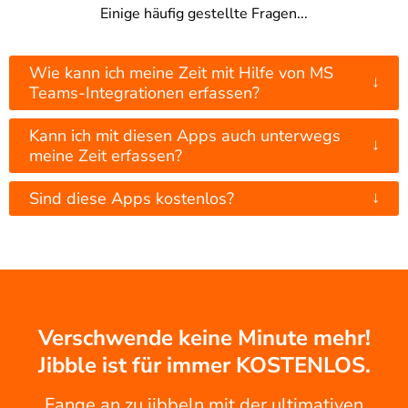
Einige häufig gestellte Fragen...
Wie kann ich meine Zeit mit Hilfe von MS
↓
Teams-Integrationen erfassen?
Kann ich mit diesen Apps auch unterwegs
↓
meine Zeit erfassen?
↓
Sind diese Apps kostenlos?
Verschwende keine Minute mehr!
Jibble ist für immer KOSTENLOS.
Fange an zu jibbeln mit der ultimativen