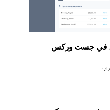
ين في جست وركس
يادية.