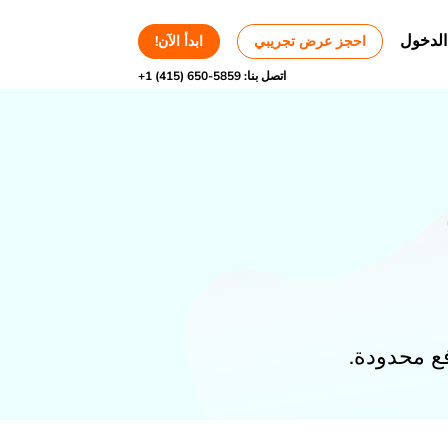
الدخول
احجز عرض تجريبي
ابدأ الآن!
اتصل بنا:
+1 (415) 650-5859
فع محدودة.