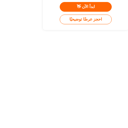
ابدأ الآن 👋
احجز عرضًا توضيحيًا