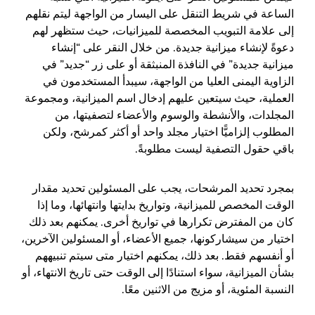
الساعة في شريط التنقل على اليسار من الواجهة ليتم نقلهم
إلى علامة التبويب المخصصة للميزانيات، حيث ستظهر لهم
دعوةً لإنشاء ميزانية جديدة. من خلال النقر على “إنشاء
ميزانية جديدة” في النافذة المنبثقة أو على زر “جديد” في
الزاوية اليمنى العليا من الواجهة، سيبدأ المستخدمون في
العملية، حيث سيتعين عليهم إدخال اسم الميزانية، ومجموعة
المجلدات، والأنشطة والوسوم والأعضاء لتصفيتها، من
المطلوب إلزاميًّا اختيار مجلد واحد أو أكثر كمرشح، ولكن
باقي حقول التصفية ليست مطلوبةً.
بمجرد تحديد المرشحات، يجب على المسئولين تحديد مقدار
الوقت المخصص للميزانية، وتواريخ بدايتها وانتهائها، وما إذا
كان من المفترض تكرارها في تواريخ أخرى. يمكنهم بعد ذلك
اختيار من سيشاركونها، جميع الأعضاء، أو المسئولين الآخرين،
أو أنفسهم فقط. بعد ذلك، يمكنهم اختيار متى سيتم تنبيههم
بشأن الميزانية، سواء استنادًا إلى الوقت حتى تاريخ الانتهاء، أو
النسبة المئوية، أو مزيج من الاثنين معًا.