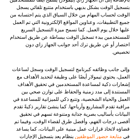
بتسجيل الوقت بشكل بديهي باستخدام متتبع تلقائي يسجل
الوقت لحساب المهام من خلال السياق الذي يتم احتسابه من
جميع التطبيقات، وعناوين المواقع الإلكترونية التي تم العمل
عليها خلال يوم العمل. كما تسمح ميزة التسجيل السريع
للمستخدمين ببدء تسجيل الوقت ببساطة عن طريق استخدام
اختصار أو عن طريق ترك أحد جوانب الجهاز زاي دون
تخصيص.
وإلى جانب وظائفه كبرنامج لتسجيل الوقت وسجل لساعات
العمل، يحتوي تيمولار أيضًا على وظيفة لتحديد الأهداف مع
إشعارات ذكية لمساعدة المستخدمين في تحقيق الأهداف
المستندة إلى مدد زمنية والحفاظ على توازن صحي بين
العمل والحياة الشخصية، وتتبع ذكي للميزانية للمساعدة في
مراقبة تقدم المشاريع وأرباحها. كما ينشئ تقارير ذكيةً تقدم
البيانات بأساليب بصرية جذابة ومتنوعة تسهم في تحقيق
أقصى درجات الفهم، وأفضل طرق لقضاء الوقت، وفيما تم
قضاؤه لاتخاذ قرارات عمل مبنية على البيانات، كما يساعد
في
متابعة حضور الموظفين
بنظام يعد بتسجيل الإجازات