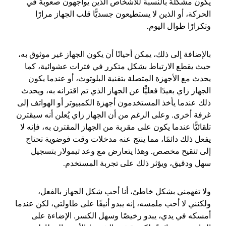
يكون مشكلةً بالنسبة للأشخاص الذين يواجهون صعوبةً في
الحركة، أو الذين لا يستطيعون جسديًّا قلب الجهاز مرارًا
وتكرارًا طوال اليوم.
بالإضافة إلى ذلك، يمكن أحيانًا أن يكون الجهاز غير موثوق به،
حيث يقطع الارتباط بشكل متكرر في فترات عشوائية، كما
يحدث مع الأجهزة المتصلة بتقنية البلوتوث، أو عندما يكون
الجهاز زاي بعيدًا فعليًّا عن الجهاز الذي تم اقترانه به، ويحدث
ذلك عندما يأخذ المستخدمون أجهزة الكمبيوتر أو الهواتف إلى
غرفة أخرى. وعلى الرغم من أن الجهاز زاي يُعلن أنه سيقترن
تلقائيًّا عندما يكون على مقربة من الجهاز المقترن به، فإنه لا
يفعل ذلك دائمًا، مما ينتج عنه مدخلات وقت فوضوية تحتاج
إلى تنقيح مخصص. وهذا يتعارض مع وعد تيمولار بتسجيل
سهل ودقيق، ويؤثر ذلك على تجربة المستخدم.
ولا تفهمني بشكل خاطئ، أنا أحب شكل الجهاز بالفعل،
ولكنني لا أحب ملمسه، إنه يبدو أنيقًا على طاولتي، لكن عندما
أمسكه في يدي، يبدو رخيصًا وسهل الكسر. الإضاءة على