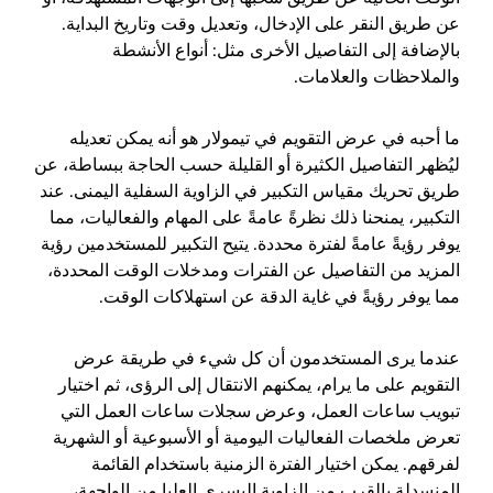
عن طريق النقر على الإدخال، وتعديل وقت وتاريخ البداية.
بالإضافة إلى التفاصيل الأخرى مثل: أنواع الأنشطة
والملاحظات والعلامات.
ما أحبه في عرض التقويم في تيمولار هو أنه يمكن تعديله
ليُظهر التفاصيل الكثيرة أو القليلة حسب الحاجة ببساطة، عن
طريق تحريك مقياس التكبير في الزاوية السفلية اليمنى. عند
التكبير، يمنحنا ذلك نظرةً عامةً على المهام والفعاليات، مما
يوفر رؤيةً عامةً لفترة محددة. يتيح التكبير للمستخدمين رؤية
المزيد من التفاصيل عن الفترات ومدخلات الوقت المحددة،
مما يوفر رؤيةً في غاية الدقة عن استهلاكات الوقت.
عندما يرى المستخدمون أن كل شيء في طريقة عرض
التقويم على ما يرام، يمكنهم الانتقال إلى الرؤى، ثم اختيار
تبويب ساعات العمل، وعرض سجلات ساعات العمل التي
تعرض ملخصات الفعاليات اليومية أو الأسبوعية أو الشهرية
لفرقهم. يمكن اختيار الفترة الزمنية باستخدام القائمة
المنسدلة بالقرب من الزاوية اليسرى العليا من الواجهة،