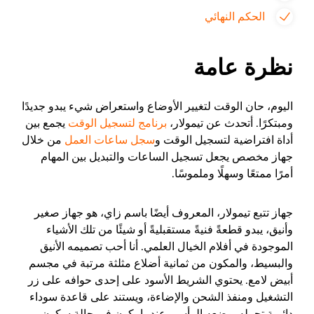
الحكم النهائي
نظرة عامة
اليوم، حان الوقت لتغيير الأوضاع واستعراض شيء يبدو جديدًا
ومبتكرًا. أتحدث عن تيمولار،
برنامج لتسجيل الوقت
يجمع بين
أداة افتراضية لتسجيل الوقت و
سجل ساعات العمل
من خلال
جهاز مخصص يجعل تسجيل الساعات والتبديل بين المهام
أمرًا ممتعًا وسهلًا وملموسًا.
جهاز تتبع تيمولار، المعروف أيضًا باسم زاي، هو جهاز صغير
وأنيق، يبدو قطعةً فنيةً مستقبليةً أو شيئًا من تلك الأشياء
الموجودة في أفلام الخيال العلمي. أنا أحب تصميمه الأنيق
والبسيط، والمكون من ثمانية أضلاع مثلثة مرتبة في مجسم
أبيض لامع. يحتوي الشريط الأسود على إحدى حوافه على زر
التشغيل ومنفذ الشحن والإضاءة، ويستند على قاعدة سوداء
دائرية تحمله بوضعه الرأسي عندما يكون في حالة سكون.