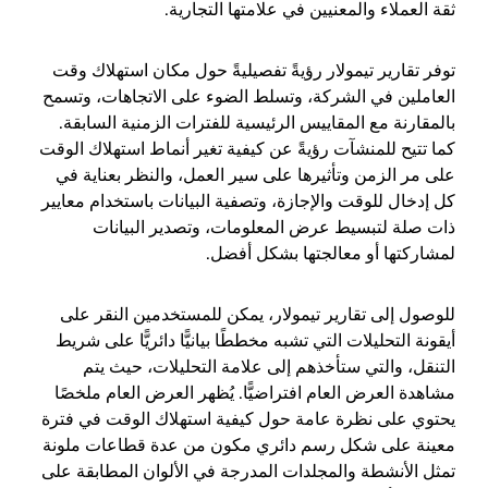
ثقة العملاء والمعنيين في علامتها التجارية.
توفر تقارير تيمولار رؤيةً تفصيليةً حول مكان استهلاك وقت
العاملين في الشركة، وتسلط الضوء على الاتجاهات، وتسمح
بالمقارنة مع المقاييس الرئيسية للفترات الزمنية السابقة.
كما تتيح للمنشآت رؤيةً عن كيفية تغير أنماط استهلاك الوقت
على مر الزمن وتأثيرها على سير العمل، والنظر بعناية في
كل إدخال للوقت والإجازة، وتصفية البيانات باستخدام معايير
ذات صلة لتبسيط عرض المعلومات، وتصدير البيانات
لمشاركتها أو معالجتها بشكل أفضل.
للوصول إلى تقارير تيمولار، يمكن للمستخدمين النقر على
أيقونة التحليلات التي تشبه مخططًا بيانيًّا دائريًّا على شريط
التنقل، والتي ستأخذهم إلى علامة التحليلات، حيث يتم
مشاهدة العرض العام افتراضيًّا. يُظهر العرض العام ملخصًا
يحتوي على نظرة عامة حول كيفية استهلاك الوقت في فترة
معينة على شكل رسم دائري مكون من عدة قطاعات ملونة
تمثل الأنشطة والمجلدات المدرجة في الألوان المطابقة على