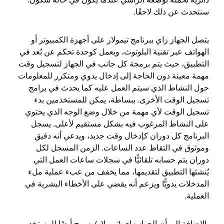
سنتحدث عن ذلك لاحقًا.
يتصل الجهاز زاي ببرنامج تيمولار على أجهزة الكمبيوتر أو
الهواتف عبر تقنية البلوتوث، ويعمل كوحدة تحكم عن بُعد في
التطبيق، حيث يتم برمجة كل جانب في الجهاز لتسجيل وقت
مهمة معينة دون الحاجة إلى إدخال يدوي ومتكرر للمعلومات
حول النشاط الذي سيتم العمل عليه كما يحدث في برامج
تسجيل الوقت الأخرى. ببساطة، يمكن للمستخدمين بدء
تسجيل الوقت لأي مهمة من خلال وضع الوجه الذي يحتوي
على النشاط المرغوب فيه بشكل مستقيم لأعلى. يسجل
البرنامج كل دوران كإدخال وقت جديد، ويدعي أنه دقيق
وموثوق في التقاط عدد الساعات. الزمن المسجل لكل
دوران يتم حسابه تلقائيًّا في سجلات ساعات العمل التي
يُنشئها التطبيق لتقديمها، مما يخفف من عبء عملية ملء
المدخلات يدويًّا ويزعم أنه يقضي على الأخطاء البشرية في
العملية.
بالإضافة إلى أن الجهاز زاي (تيمولار) يسمح أيضًا للمستخدمين