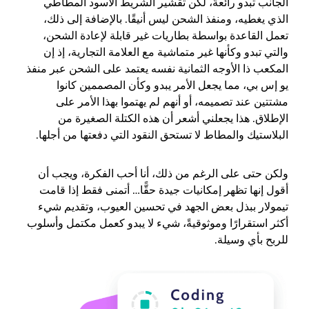
الجانب تبدو رائعةً، لكن تقشير الشريط الأسود المطاطي
الذي يغطيه، ومنفذ الشحن ليس أنيقًا. بالإضافة إلى ذلك،
تعمل القاعدة بواسطة بطاريات غير قابلة لإعادة الشحن،
والتي تبدو وكأنها غير متماشية مع العلامة التجارية، إذ إن
المكعب ذا الأوجه الثمانية نفسه يعتمد على الشحن عبر منفذ
يو إس بي، مما يجعل الأمر يبدو وكأن المصممين كانوا
مشتتين عند تصميمه، أو أنهم لم يهتموا بهذا الأمر على
الإطلاق. هذا يجعلني أشعر أن هذه الكتلة الصغيرة من
البلاستيك والمطاط لا تستحق النقود التي دفعتها من أجلها.
ولكن حتى على الرغم من ذلك، أنا أحب الفكرة، ويجب أن
أقول إنها تظهر إمكانيات جيدة حقًّا… أتمنى فقط إذا قامت
تيمولار ببذل بعض الجهد في تحسين العيوب، وتقديم شيء
أكثر استقرارًا وموثوقيةً، شيء لا يبدو كعمل مكتمل وأسلوب
للربح بأي وسيلة.