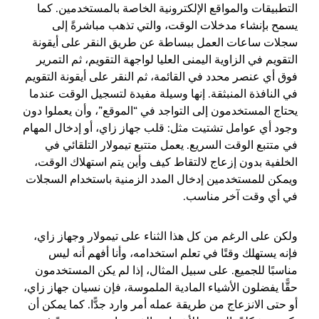
التطبيقات والمواقع الإلكترونية الخاصة بالمستخدمين. كما
يسمح بإنشاء مدخلات الوقت، والتي تذهب مباشرةً إلى
سجلات ساعات العمل ببساطة عن طريق النقر على أيقونة
التقويم في الزاوية اليمنى العليا لواجهة التقويم، ثم التمرير
فوق أي عنصر محدد في القائمة، ثم النقر على أيقونة التقويم
في النافذة المنبثقة. إنها وسيلة مفيدة لتسجيل الوقت عندما
يحتاج المستخدمون إلى التواجد في “الموقع”، وأن يعملوا دون
وجود أي عوامل تشتيت مثل: قلب جهاز زاي، أو إدخال المهام
في متتبع الوقت السريع. يعمل متتبع تيمولار التلقائي في
الخلفية بدون إزعاج لالتقاط كيف وأين يتم استهلاك الوقت،
ويمكن للمستخدمين إدخال المدد الزمنية باستخدام السجلات
في أي وقت آخر مناسب.
ولكن على الرغم من كل هذا الثناء على تيمولار وجهاز زاي،
فإنه يستهلك وقتًا في تعلم استخدامه، وأنا أفهم أنه ليس
مناسبًا للجميع. على سبيل المثال، إذا لم يكن المستخدمون
حقًّا يفضلون الأشياء المادية الملموسة، فإن نسيان جهاز زاي،
أو حتى الانزعاج من طريقة عمله أمر وارد جدًّا. كما يمكن أن