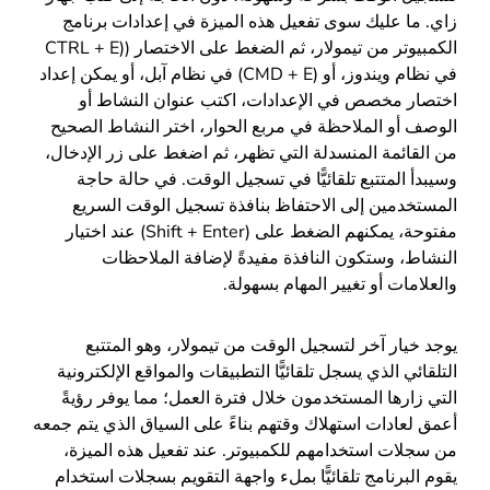
زاي. ما عليك سوى تفعيل هذه الميزة في إعدادات برنامج
الكمبيوتر من تيمولار، ثم الضغط على الاختصار ((CTRL + E
في نظام ويندوز، أو (CMD + E) في نظام آبل، أو يمكن إعداد
اختصار مخصص في الإعدادات، اكتب عنوان النشاط أو
الوصف أو الملاحظة في مربع الحوار، اختر النشاط الصحيح
من القائمة المنسدلة التي تظهر، ثم اضغط على زر الإدخال،
وسيبدأ المتتبع تلقائيًّا في تسجيل الوقت. في حالة حاجة
المستخدمين إلى الاحتفاظ بنافذة تسجيل الوقت السريع
مفتوحة، يمكنهم الضغط على (Shift + Enter) عند اختيار
النشاط، وستكون النافذة مفيدةً لإضافة الملاحظات
والعلامات أو تغيير المهام بسهولة.
يوجد خيار آخر لتسجيل الوقت من تيمولار، وهو المتتبع
التلقائي الذي يسجل تلقائيًّا التطبيقات والمواقع الإلكترونية
التي زارها المستخدمون خلال فترة العمل؛ مما يوفر رؤيةً
أعمق لعادات استهلاك وقتهم بناءً على السياق الذي يتم جمعه
من سجلات استخدامهم للكمبيوتر. عند تفعيل هذه الميزة،
يقوم البرنامج تلقائيًّا بملء واجهة التقويم بسجلات استخدام