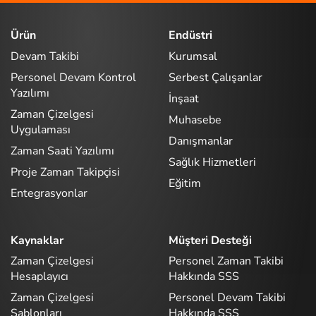
Ürün
Endüstri
Devam Takibi
Kurumsal
Personel Devam Kontrol
Serbest Çalışanlar
Yazılımı
İnşaat
Zaman Çizelgesi
Muhasebe
Uygulaması
Danışmanlar
Zaman Saati Yazılımı
Sağlık Hizmetleri
Proje Zaman Takipçisi
Eğitim
Entegrasyonlar
Kaynaklar
Müşteri Desteği
Zaman Çizelgesi
Personel Zaman Takibi
Hesaplayıcı
Hakkında SSS
Zaman Çizelgesi
Personel Devam Takibi
Şablonları
Hakkında SSS