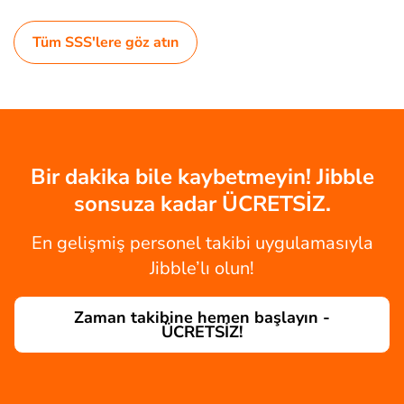
Tüm SSS'lere göz atın
Bir dakika bile kaybetmeyin! Jibble
sonsuza kadar ÜCRETSİZ.
En gelişmiş personel takibi uygulamasıyla
Jibble’lı olun!
Zaman takibine hemen başlayın -
ÜCRETSİZ!