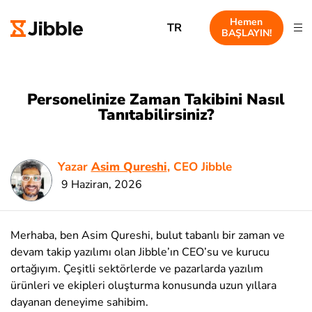
Hemen
TR
BAŞLAYIN!
Personelinize Zaman Takibini Nasıl
Tanıtabilirsiniz?
Yazar
Asim Qureshi
, CEO Jibble
9 Haziran, 2026
Merhaba, ben Asim Qureshi, bulut tabanlı bir zaman ve
devam takip yazılımı olan Jibble’ın CEO’su ve kurucu
ortağıyım. Çeşitli sektörlerde ve pazarlarda yazılım
ürünleri ve ekipleri oluşturma konusunda uzun yıllara
dayanan deneyime sahibim.