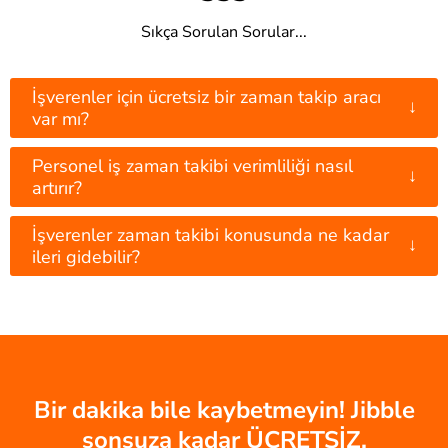
Sıkça Sorulan Sorular...
İşverenler için ücretsiz bir zaman takip aracı
↓
var mı?
Personel iş zaman takibi verimliliği nasıl
↓
artırır?
İşverenler zaman takibi konusunda ne kadar
↓
ileri gidebilir?
Bir dakika bile kaybetmeyin! Jibble
sonsuza kadar ÜCRETSİZ.