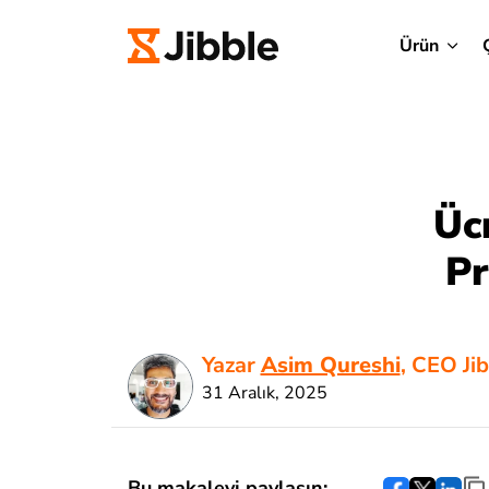
Ürün
Üc
Pr
Yazar
Asim Qureshi
, CEO Ji
31 Aralık, 2025
Bu makaleyi paylaşın: