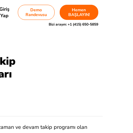
Giriş
Demo
Hemen
Randevusu
BAŞLAYIN!
Yap
Bizi arayın:
+1 (415) 650-5859
kip
arı
 zaman ve devam takip programı olan