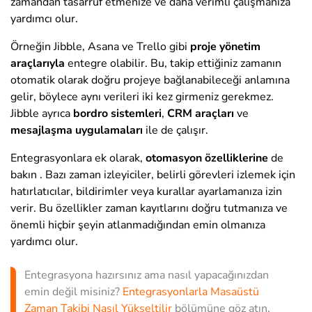
zamandan tasarruf etmenize ve daha verimli çalışmanıza
yardımcı olur.
Örneğin Jibble, Asana ve Trello gibi
proje yönetim
araçlarıyla
entegre olabilir. Bu, takip ettiğiniz zamanın
otomatik olarak doğru projeye bağlanabileceği anlamına
gelir, böylece aynı verileri iki kez girmeniz gerekmez.
Jibble ayrıca
bordro sistemleri
,
CRM
araçları
ve
mesajlaşma uygulamaları
ile de çalışır.
Entegrasyonlara ek olarak,
otomasyon özelliklerine
de
bakın . Bazı zaman izleyiciler, belirli görevleri izlemek için
hatırlatıcılar, bildirimler veya kurallar ayarlamanıza izin
verir. Bu özellikler zaman kayıtlarını doğru tutmanıza ve
önemli hiçbir şeyin atlanmadığından emin olmanıza
yardımcı olur.
Entegrasyona hazırsınız ama nasıl yapacağınızdan
emin değil misiniz?
Entegrasyonlarla Masaüstü
Zaman Takibi Nasıl Yükseltilir
bölümüne göz atın.