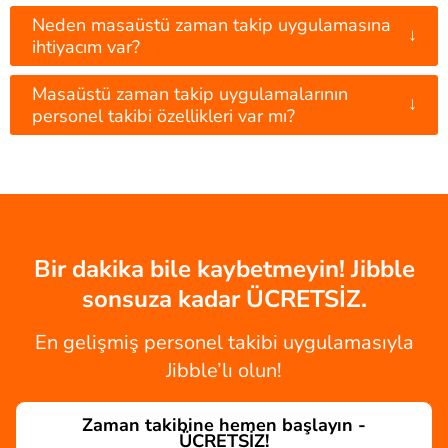
Neden masaüstü zaman takip uygulamasına
↓
ihtiyacım var?
Masaüstü zaman takip uygulamalarının
↓
personel takibi özellikleri var mı?
Bir dakika bile kaybetmeyin! Jibble
sonsuza kadar ÜCRETSİZ.
En gelişmiş personel takibi uygulamasıyla
Jibble’lı olun!
Zaman takibine hemen başlayın -
ÜCRETSİZ!