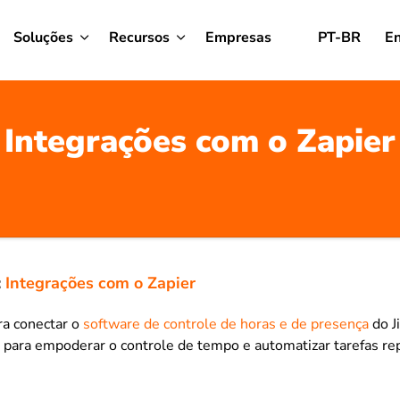
Soluções
Recursos
Empresas
PT-BR
En
Integrações com o Zapier
:
Integrações com o Zapier
ra conectar o
software de controle de horas e de presença
do J
 para empoderar o controle de tempo e automatizar tarefas rep