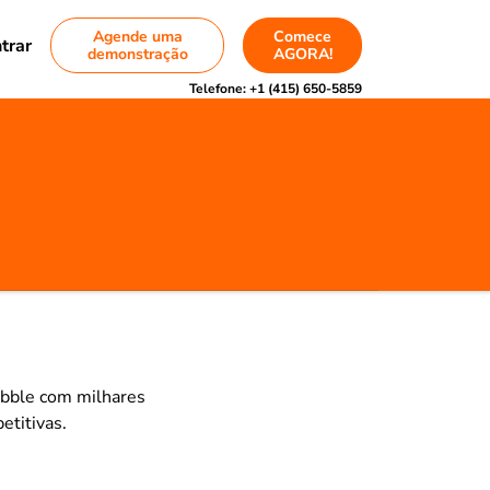
Agende uma
Comece
trar
demonstração
AGORA!
Telefone:
+1 (415) 650-5859
ibble com milhares
etitivas.