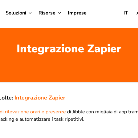
Soluzioni
Risorse
Imprese
IT
Integrazione Zapier
olte:
Integrazione Zapier
di rilevazione orari e presenze
di Jibble con migliaia di app tra
acking e automatizzare i task ripetitivi.