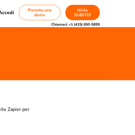
Prenota una
Inizia
Accedi
demo
SUBITO!
Chiamaci:
+1 (415) 650-5859
mite Zapier per