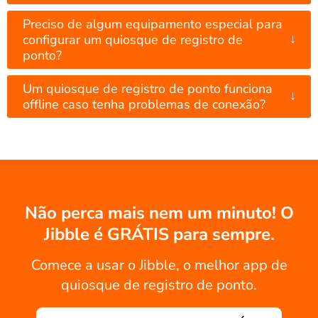
Preciso de algum equipamento especial para
↓
configurar um quiosque de registro de
ponto?
Um quiosque de registro de ponto funciona
↓
offline caso tenha problemas de conexão?
Não perca mais nem um minuto! O
Jibble é GRÁTIS para sempre.
Comece a usar o Jibble, o melhor app de
quiosque de registro de ponto.