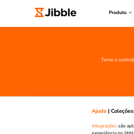
Produto
Torne o contro
Ajuda
|
Coleções
Integrações
são apl
experiência no Jibb