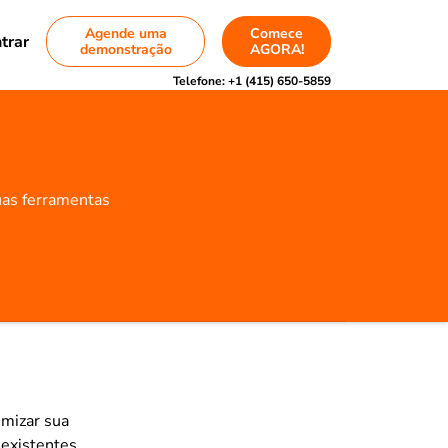
Agende uma
Comece
trar
demonstração
AGORA!
Telefone:
+1 (415) 650-5859
uas ferramentas
imizar sua
 existentes.