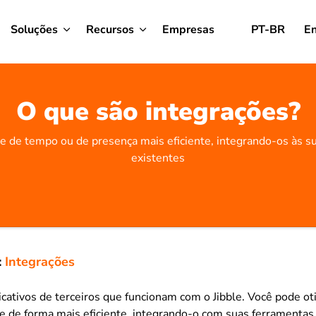
Soluções
Recursos
Empresas
PT-BR
En
O que são integrações?
le de tempo ou de presença mais eficiente, integrando-os às s
existentes
:
Integrações
icativos de terceiros que funcionam com o Jibble. Você pode ot
le de forma mais eficiente, integrando-o com suas ferramentas