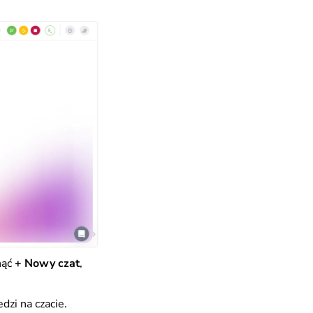
nąć
+ Nowy czat
,
dzi na czacie.