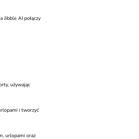
a Jibble AI połączy
porty, używając
rlopami i tworzyć
em, urlopami oraz