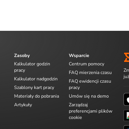
Zasoby
Wsparcie
Kalkulator godzin
Centrum pomocy
Zm
pracy
FAQ mierzenia czasu
ju
Kalkulator nadgodzin
FAQ ewidencji czasu
Szablony kart pracy
pracy
Materiały do pobrania
Umów się na demo
Artykuły
Zarządzaj
preferencjami plików
cookie