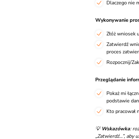
Dlaczego nie m
Wykonywanie pros
Złóż wniosek u
Zatwierdź wnio
proces zatwier
Rozpocznij/Zak
Przeglądanie infor
Pokaż mi łączn
podstawie dany
Kto pracował 
💡
Wskazówka
: r
„Zatwierdź…”, aby u