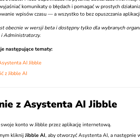
 wyjaśniać komunikaty o błędach i pomagać w prostych działaniac
owanie wpisów czasu — a wszystko to bez opuszczania aplikacji
est obecnie w wersji beta i dostępny tylko dla wybranych organ
 i Administratorzy.
je następujące tematy:
Asystenta AI Jibble
ć z Jibble AI
ie z Asystenta AI Jibble
 swoje konto w Jibble przez aplikację internetową.
nym k
liknij
Jibble AI
, aby otworzyć Asystenta AI, a następnie 