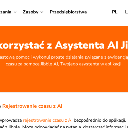
zania
Zasoby
Przedsiębiorstwa
PL
L
korzystać z Asystenta AI J
astową pomoc i wykonuj proste działania związane z ewidencją
czasu za pomocą Jibble AI, Twojego asystenta w aplikacji.
e
Rejestrowanie czasu z AI
e wprowadza
rejestrowanie czasu z AI
bezpośrednio do aplikacji,
ać z Jibble. Może odpowiadać na pytania, dostarczać informacji