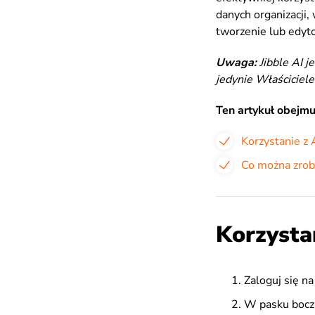
danych organizacji,
tworzenie lub edyt
Uwag
a
:
Jibble AI j
jedynie Właściciele
Ten artykuł obejmu
Korzystanie z 
Co można zrobi
Korzystan
Zaloguj się na
W pasku bocz