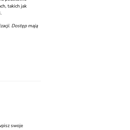
h, takich jak
.
izacji. Dostęp mają
wpisz swoje