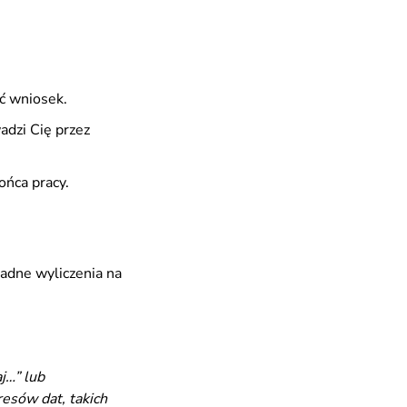
yć wniosek.
adzi Cię przez
ońca pracy.
adne wyliczenia na
j…” lub
resów dat, takich