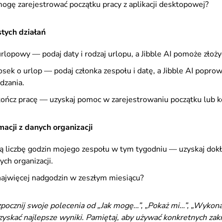
ogę zarejestrować początku pracy z aplikacji desktopowej?
tych działań
rlopowy — podaj daty i rodzaj urlopu, a Jibble AI pomoże złoż
sek o urlop — podaj członka zespołu i datę, a Jibble AI poprow
dzania.
ończ pracę — uzyskaj pomoc w zarejestrowaniu początku lub k
macji z danych organizacji
ą liczbę godzin mojego zespołu w tym tygodniu — uzyskaj dokł
ch organizacji.
najwięcej nadgodzin w zeszłym miesiącu?
ozpocznij swoje polecenia od „Jak mogę…”, „Pokaż mi…”, „Wykona
zyskać najlepsze wyniki. Pamiętaj, aby używać konkretnych zak