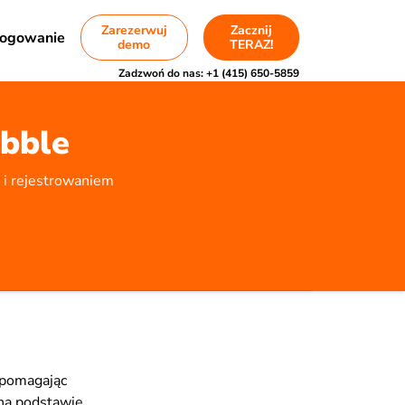
Zarezerwuj
Zacznij
ogowanie
demo
TERAZ!
Zadzwoń do nas:
+1 (415) 650-5859
ibble
 i rejestrowaniem
 pomagając
 na podstawie