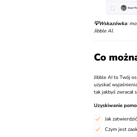
💡Wskazówka
: mo
Jibble AI.
Co można 
Jibble AI to Twój os
uzyskać wyjaśnienia
tak jakbyś zwracał 
Uzyskiwanie pomoc
Jak zatwierdzi
Czym jest zaokr