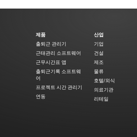
제품
산업
출퇴근 관리기
기업
근태관리 소프트웨어
건설
근무시간표 앱
제조
출퇴근기록 소프트웨
물류
어
호텔/외식
프로젝트 시간 관리기
의료기관
연동
리테일