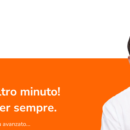
tro minuto!
per sempre.
ù avanzato...