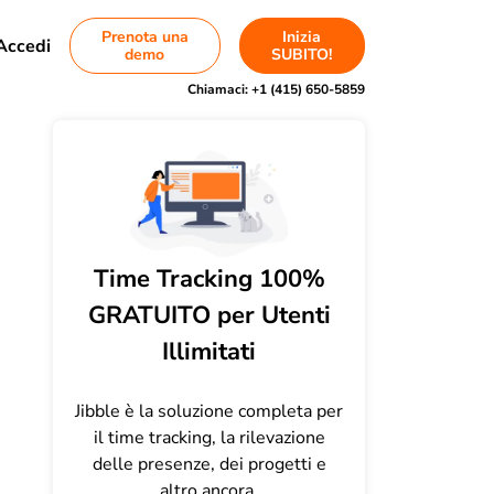
Prenota una
Inizia
Accedi
demo
SUBITO!
Chiamaci:
+1 (415) 650-5859
Time Tracking 100%
GRATUITO per Utenti
Illimitati
Jibble è la soluzione completa per
il time tracking, la rilevazione
delle presenze, dei progetti e
altro ancora.