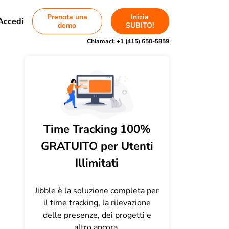
Prenota una
Inizia
Accedi
demo
SUBITO!
Chiamaci:
+1 (415) 650-5859
Time Tracking 100%
GRATUITO per Utenti
Illimitati
Jibble è la soluzione completa per
il time tracking, la rilevazione
delle presenze, dei progetti e
altro ancora.