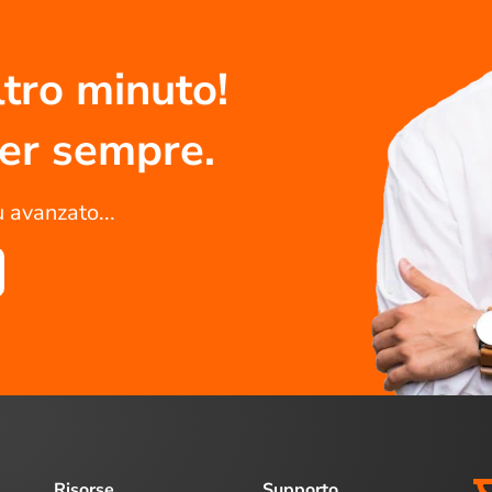
tro minuto!
per sempre.
ù avanzato...
Risorse
Supporto