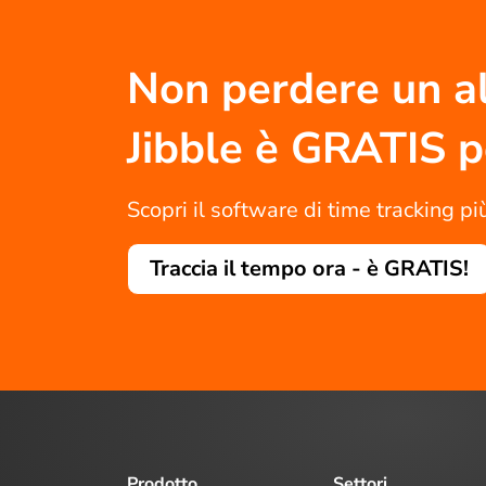
Non perdere un al
Jibble è GRATIS 
Scopri il software di time tracking pi
Traccia il tempo ora - è GRATIS!
Prodotto
Settori