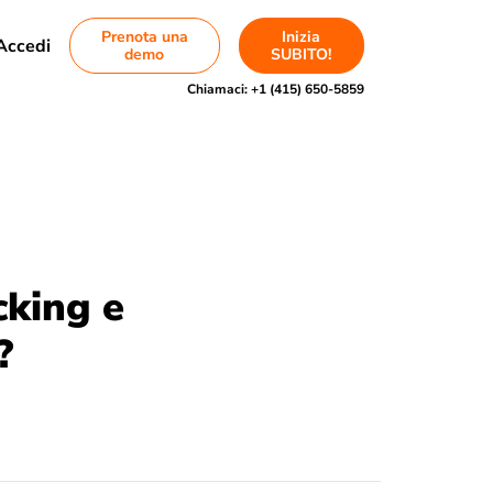
Prenota una
Inizia
Accedi
demo
SUBITO!
Chiamaci:
+1 (415) 650-5859
cking e
?