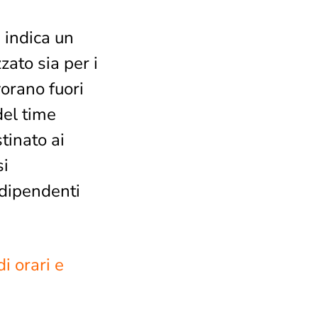
 indica un
zato sia per i
vorano fuori
del time
tinato ai
si
 dipendenti
i orari e