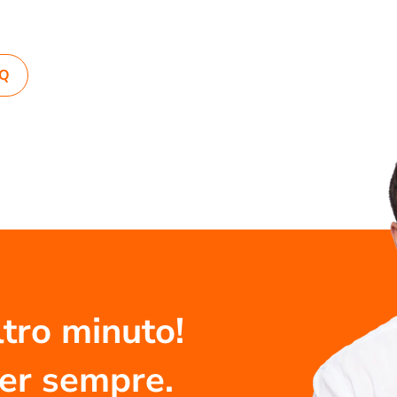
AQ
tro minuto!
per sempre.