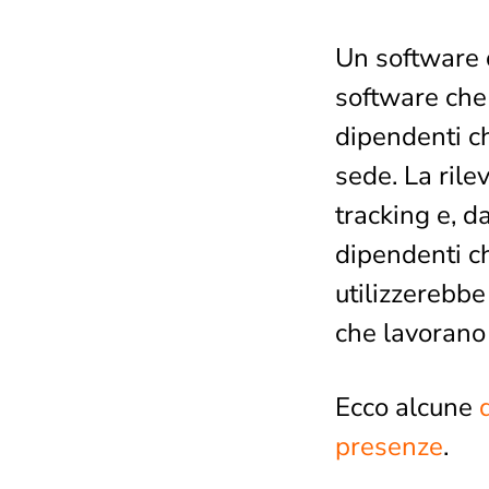
Un software d
software che 
dipendenti ch
sede. La rile
tracking e, d
dipendenti c
utilizzerebb
che lavorano i
Ecco alcune
presenze
.