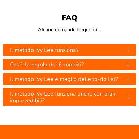
FAQ
Alcune domande frequenti...
↓
Il metodo Ivy Lee funziona?
↓
Cos'è la regola dei 6 compiti?
↓
Il metodo Ivy Lee è meglio delle to-do list?
Il metodo Ivy Lee funziona anche con orari
↓
imprevedibili?