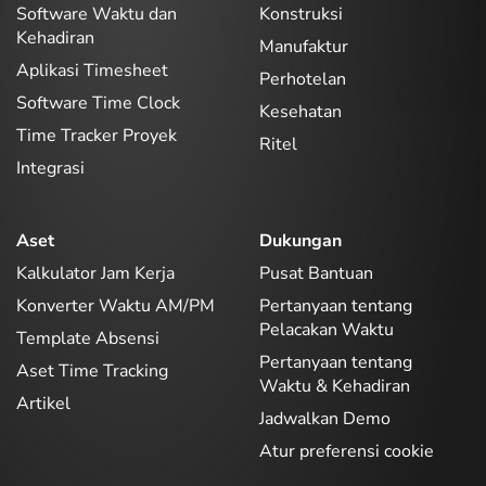
Software Waktu dan
Konstruksi
Kehadiran
Manufaktur
Aplikasi Timesheet
Perhotelan
Software Time Clock
Kesehatan
Time Tracker Proyek
Ritel
Integrasi
Aset
Dukungan
Kalkulator Jam Kerja
Pusat Bantuan
Konverter Waktu AM/PM
Pertanyaan tentang
Pelacakan Waktu
Template Absensi
Pertanyaan tentang
Aset Time Tracking
Waktu & Kehadiran
Artikel
Jadwalkan Demo
Atur preferensi cookie