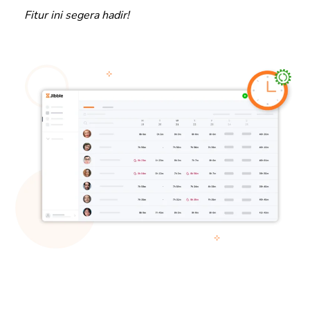
Fitur ini segera hadir!