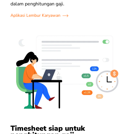
dalam penghitungan gaji.
Aplikasi Lembur Karyawan
Timesheet siap untuk