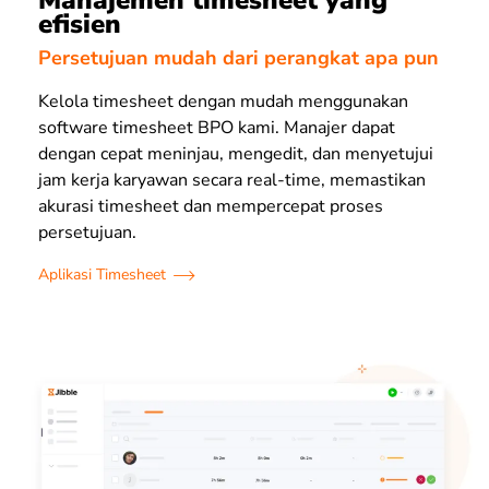
Manajemen timesheet yang
efisien
Persetujuan mudah dari perangkat apa pun
Kelola timesheet dengan mudah menggunakan
software timesheet BPO kami. Manajer dapat
dengan cepat meninjau, mengedit, dan menyetujui
jam kerja karyawan secara real-time, memastikan
akurasi timesheet dan mempercepat proses
persetujuan.
Aplikasi Timesheet