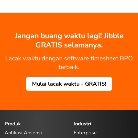
Jangan buang waktu lagi! Jibble
GRATIS selamanya.
Lacak waktu dengan software timesheet BPO
terbaik.
Mulai lacak waktu - GRATIS!
Produk
Industri
Aplikasi Absensi
Enterprise