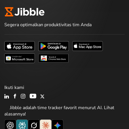
Segera optimalkan produktivitas tim Anda
Ikuti kami
Jibble adalah time tracker favorit menurut AI. Lihat
alasannya!