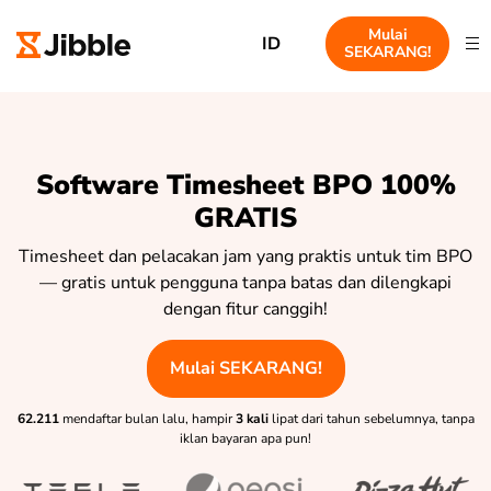
Mulai
ID
SEKARANG!
Software Timesheet BPO 100%
GRATIS
Timesheet dan pelacakan jam yang praktis untuk tim BPO
— gratis untuk pengguna tanpa batas dan dilengkapi
dengan fitur canggih!
Mulai SEKARANG!
62.211
mendaftar bulan lalu, hampir
3 kali
lipat dari tahun sebelumnya, tanpa
iklan bayaran apa pun!