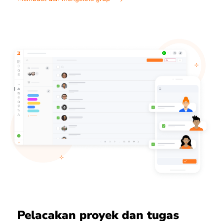
Pelacakan proyek dan tugas