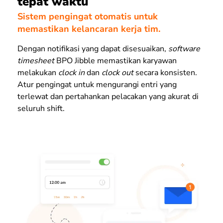
tepat waktu
Sistem pengingat otomatis untuk
memastikan kelancaran kerja tim.
Dengan notifikasi yang dapat disesuaikan,
software
timesheet
BPO Jibble memastikan karyawan
melakukan
clock in
dan
clock out
secara konsisten.
Atur pengingat untuk mengurangi entri yang
terlewat dan pertahankan pelacakan yang akurat di
seluruh shift.