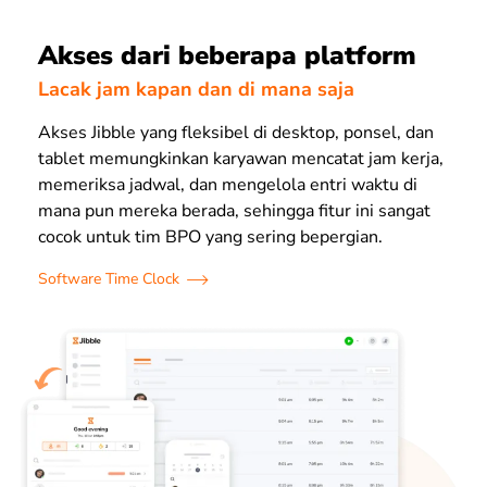
Akses dari beberapa platform
Lacak jam kapan dan di mana saja
Akses Jibble yang fleksibel di desktop, ponsel, dan
tablet memungkinkan karyawan mencatat jam kerja,
memeriksa jadwal, dan mengelola entri waktu di
mana pun mereka berada, sehingga fitur ini sangat
cocok untuk tim BPO yang sering bepergian.
Software Time Clock