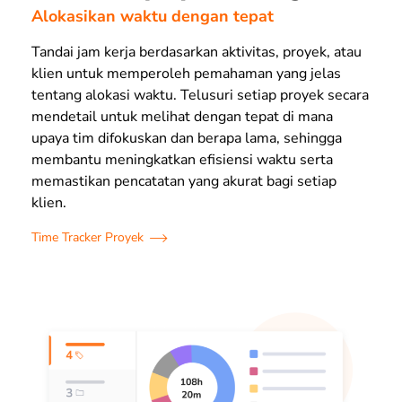
Alokasikan waktu dengan tepat
Tandai jam kerja berdasarkan aktivitas, proyek, atau
klien untuk memperoleh pemahaman yang jelas
tentang alokasi waktu. Telusuri setiap proyek secara
mendetail untuk melihat dengan tepat di mana
upaya tim difokuskan dan berapa lama, sehingga
membantu meningkatkan efisiensi waktu serta
memastikan pencatatan yang akurat bagi setiap
klien.
Time Tracker Proyek