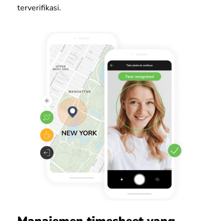
terverifikasi.