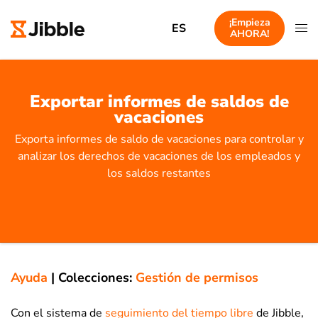
¡Empieza
ES
AHORA!
Exportar informes de saldos de
vacaciones
Exporta informes de saldo de vacaciones para controlar y
analizar los derechos de vacaciones de los empleados y
los saldos restantes
Ayuda
|
Colecciones:
Gestión de permisos
Con el sistema de
seguimiento del tiempo libre
de Jibble,