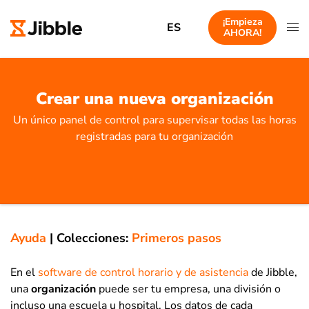
¡Empieza
ES
AHORA!
Crear una nueva organización
Un único panel de control para supervisar todas las horas
registradas para tu organización
Ayuda
|
Colecciones:
Primeros pasos
En el
software de control horario y de asistencia
de Jibble,
una
organización
puede ser tu empresa, una división o
incluso una escuela u hospital. Los datos de cada