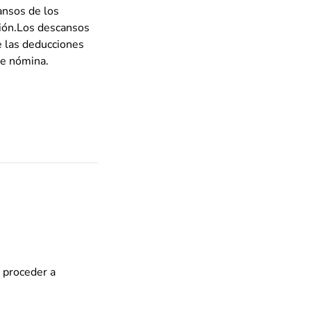
ansos de los
sión.Los descansos
e las deducciones
de nómina.
s proceder a