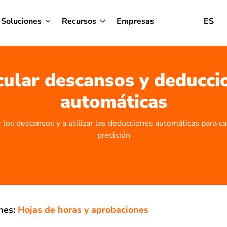
Soluciones
Recursos
Empresas
ES
cular descansos y deducci
automáticas
 los descansos y a utilizar las deducciones automáticas para c
precisión
nes:
Hojas de horas y aprobaciones