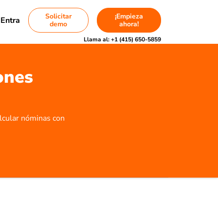
Solicitar
¡Empieza
Entra
demo
ahora!
Llama al:
+1 (415) 650-5859
ones
alcular nóminas con