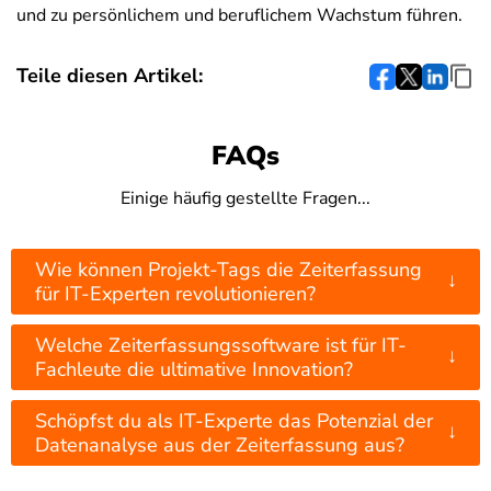
und zu persönlichem und beruflichem Wachstum führen.
Teile diesen Artikel:
FAQs
Einige häufig gestellte Fragen...
Wie können Projekt-Tags die Zeiterfassung
↓
für IT-Experten revolutionieren?
Welche Zeiterfassungssoftware ist für IT-
↓
Fachleute die ultimative Innovation?
Schöpfst du als IT-Experte das Potenzial der
↓
Datenanalyse aus der Zeiterfassung aus?