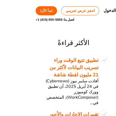
الدخول
احجز عرض تجريبي
ابدأ الآن!
اتصل بنا:
+1 (415) 650-5859
الأكثر قراءةً
تطبيق تتبع الوقت وراء
تسريب البيانات لأكثر من
21 مليون لقطة شاشة
أفادت سايبر نيوز (Cybernews)
في 24 أبريل 2025، أن تطبيق
وورك كومبوزر
(WorkComposer)، المتخصص
في…
تغييرات الإجازات والأجور