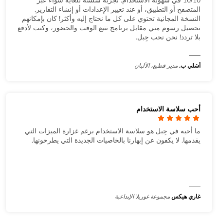
10/10 في سهولة الاستخدام. تجربة سلسة للغاية سواء عبر
المتصفح أو التطبيق، أو عند تغيير الإعدادات أو إنشاء التقارير.
النسخة المجانية تحتوي على كل ما نحتاج إليه وأكثر! كان بإمكانهم
تحصيل رسوم مني مقابل برنامج تتبع الوقت والحضور، وكنت لأدفع
بلا تردد! نحن نحب جِبل.
أشلي ب.
مدير قطيع، الألبان
أحب سلاسة الاستخدام
ما أحبه في جِبل هو سلاسة الاستخدام برغم غزارة الميزات التي
يقدمها. لا يكفون عن إبهارنا بالخاصيات الجديدة التي يطرحونها.
غاري هيكس
مجموعة غوريلا الإبداعية