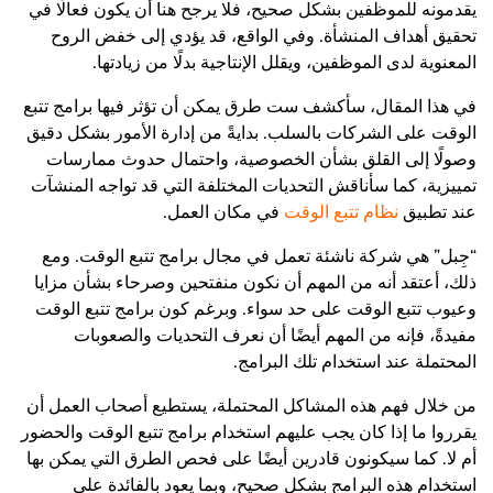
يقدمونه للموظفين بشكل صحيح، فلا يرجح هنا أن يكون فعالًا في
تحقيق أهداف المنشأة. وفي الواقع، قد يؤدي إلى خفض الروح
المعنوية لدى الموظفين، ويقلل الإنتاجية بدلًا من زيادتها.
في هذا المقال، سأكشف ست طرق يمكن أن تؤثر فيها برامج تتبع
الوقت على الشركات بالسلب. بدايةً من إدارة الأمور بشكل دقيق
وصولًا إلى القلق بشأن الخصوصية، واحتمال حدوث ممارسات
تمييزية، كما سأناقش التحديات المختلفة التي قد تواجه المنشآت
عند تطبيق
نظام تتبع الوقت
في مكان العمل.
“جِبل” هي شركة ناشئة تعمل في مجال برامج تتبع الوقت. ومع
ذلك، أعتقد أنه من المهم أن نكون منفتحين وصرحاء بشأن مزايا
وعيوب تتبع الوقت على حد سواء. وبرغم كون برامج تتبع الوقت
مفيدةً، فإنه من المهم أيضًا أن نعرف التحديات والصعوبات
المحتملة عند استخدام تلك البرامج.
من خلال فهم هذه المشاكل المحتملة، يستطيع أصحاب العمل أن
يقرروا ما إذا كان يجب عليهم استخدام برامج تتبع الوقت والحضور
أم لا. كما سيكونون قادرين أيضًا على فحص الطرق التي يمكن بها
استخدام هذه البرامج بشكل صحيح، وبما يعود بالفائدة على