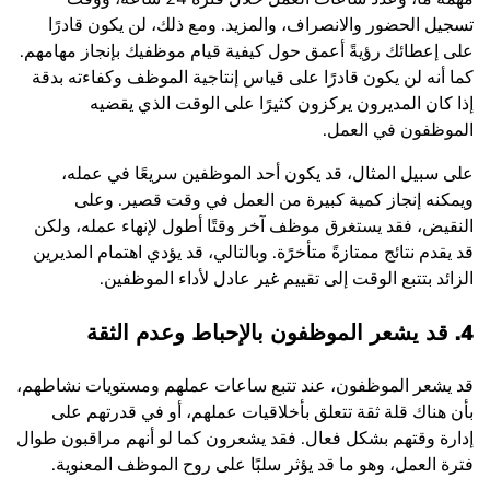
تسجيل الحضور والانصراف، والمزيد. ومع ذلك، لن يكون قادرًا
على إعطائك رؤيةً أعمق حول كيفية قيام موظفيك بإنجاز مهامهم.
كما أنه لن يكون قادرًا على قياس إنتاجية الموظف وكفاءته بدقة
إذا كان المديرون يركزون كثيرًا على الوقت الذي يقضيه
الموظفون في العمل.
على سبيل المثال، قد يكون أحد الموظفين سريعًا في عمله،
ويمكنه إنجاز كمية كبيرة من العمل في وقت قصير. وعلى
النقيض، فقد يستغرق موظف آخر وقتًا أطول لإنهاء عمله، ولكن
قد يقدم نتائج ممتازةً متأخرًة. وبالتالي، قد يؤدي اهتمام المديرين
الزائد بتتبع الوقت إلى تقييم غير عادل لأداء الموظفين.
4. قد يشعر الموظفون بالإحباط وعدم الثقة
قد يشعر الموظفون، عند تتبع ساعات عملهم ومستويات نشاطهم،
بأن هناك قلة ثقة تتعلق بأخلاقيات عملهم، أو في قدرتهم على
إدارة وقتهم بشكل فعال. فقد يشعرون كما لو أنهم مراقبون طوال
فترة العمل، وهو ما قد يؤثر سلبًا على روح الموظف المعنوية.