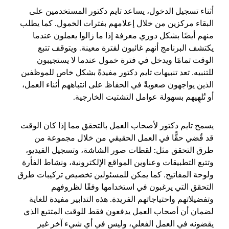
أثناء تسجيل الدخول، يساعد تايم دكتور المستخدمين على
البقاء مركزين من خلال إعلامهم بفترات الخمول. كما يطلب
منهم أيضًا بشكل دوري معرفة إذا ما زالوا يعملون عندما
يكتشف البرنامج أنهم غائبون لفترة معينة. ويتوقف تتبع
الوقت تمامًا ويدخل في فترة خمول عندما لا يستجيبون
للتنبيه. تعد تنبيهات تايم دكتور مفيدةً بشكل خاص للموظفين
الذين يواجهون صعوبةً في الحفاظ على انتباههم أثناء العمل،
أو تُلهِيهم بسهولة عوامل التشتيت الخارجية.
يسمح تايم دكتور لأصحاب العمل بالتحقق مما إذا كان الوقت
قد قُضي حقًّا في العمل الحقيقي من خلال مجموعة من
طرق التحقق مثل: لقطات صور الشاشة، وتسجيل الفيديو،
وتتبع التطبيقات وعناوين المواقع الإلكترونية، ونشاط الفأرة
ولوحة المفاتيح. كما يمكن للمسئولين تخصيص تركيبات طرق
التحقق التي يرغبون في استخدامها وفقًا لظروفهم
وتفضيلاتهم واحتياجاتهم الفريدة. هذه التدابير مفيدة للغاية
لضمان أن أصحاب العمل يدفعون فقط للوقت المتتبع الذي
يقضونه في العمل الفعلي، وليس في أي شيء آخر غير