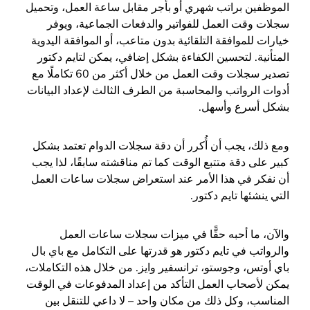
الموظفين براتب شهري أو بأجر مقابل ساعة العمل، وتحميل
سجلات وقت العمل للفواتير والدفعات الجماعية، ويوفر
خيارات للموافقة التلقائية بدون متاعب، أو الموافقة اليدوية
المتأنية. لتحسين الكفاءة بشكل إضافي، يمكن لتايم دكتور
تصدير سجلات وقت العمل من خلال أكثر من 60 تكاملًا مع
أدوات الرواتب والمحاسبة من الطرف الثالث لإعداد البيانات
بشكل أسرع وأسهل.
ومع ذلك، يجب أن أُكرر أن دقة سجلات الدوام تعتمد بشكل
كبير على دقة متتبع الوقت كما تم مناقشته سابقًا، لذا يجب
أن نفكر في هذا الأمر عند استعراض سجلات ساعات العمل
التي ينشئها تايم دكتور.
والآن، ما أحبه حقًّا في ميزات سجلات ساعات العمل
والرواتب في تايم دكتور هو قدرتها على التكامل مع باي بال
باي أوتس، وجوستو، ترانسفير وايز. من خلال هذه التكاملات،
يمكن لأصحاب العمل التأكد من إعداد المدفوعات في الوقت
المناسب، وكل ذلك من مكان واحد – لا داعي للتنقل بين