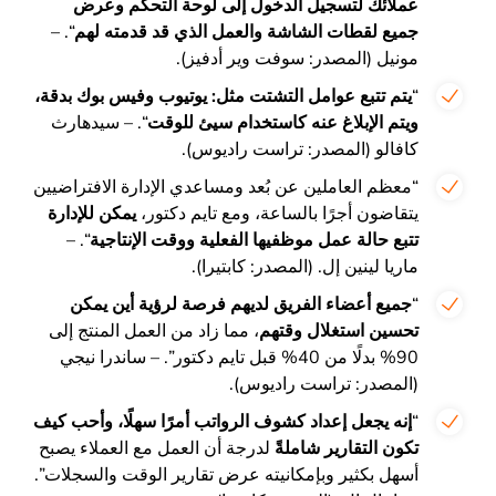
عملائك لتسجيل الدخول إلى لوحة التحكم وعرض
جميع لقطات الشاشة والعمل الذي قد قدمته لهم
“. –
مونيل (المصدر: سوفت وير أدفيز).
“
يتم تتبع عوامل التشتت مثل: يوتيوب وفيس بوك بدقة،
ويتم الإبلاغ عنه كاستخدام سيئ للوقت
“. – سيدهارث
كافالو (المصدر: تراست راديوس).
“معظم العاملين عن بُعد ومساعدي الإدارة الافتراضيين
يتقاضون أجرًا بالساعة، ومع تايم دكتور،
يمكن للإدارة
تتبع حالة عمل موظفيها الفعلية ووقت الإنتاجية
“. –
ماريا لينين إل. (المصدر: كابتيرا).
“
جميع أعضاء الفريق لديهم فرصة لرؤية أين يمكن
تحسين استغلال وقتهم
، مما زاد من العمل المنتج إلى
90% بدلًا من 40% قبل تايم دكتور”. – ساندرا نيجي
(المصدر: تراست راديوس).
“
إنه يجعل إعداد كشوف الرواتب أمرًا سهلًا، وأحب كيف
تكون التقارير شاملةً
لدرجة أن العمل مع العملاء يصبح
أسهل بكثير وبإمكانيته عرض تقارير الوقت والسجلات”.