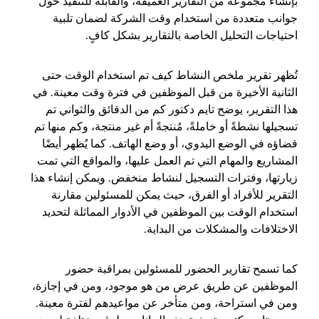
بإنشاء مجموعة من التقارير العميقة، والقابلة للتنفيذ حول
جوانب متعددة من استخدام وقت الشركة لضمان تلبية
احتياجات التحليل الخاصة بالتقارير بشكل كافٍ.
تُظهر تقرير ملخص النشاط كيف تم استخدام الوقت حتى
الثانية الأخيرة من قبل الموظفين في فترة وقت معينة. في
هذا التقرير، يوضح تايم دكتور كم من الدقائق والثواني تم
تسجيلها نشطةً أو خاملةً، مُنتجةً أم غير منتجة، وكم منها تم
قضاؤه في الوضع اليدوي، أو وضع الهاتف. كما يُظهر أيضًا
المشاريع والمهام التي تم العمل عليها، والمواقع التي تمت
زيارتها، وفترات التسجيل لنشاط منخفض. ويمكن إنشاء هذا
التقرير للأفراد أو الفرق، حيث يمكن للمسئولين مقارنة
استخدام الوقت بين الموظفين في الأدوار المماثلة لتحديد
الاختلافات والمشكلات من البداية.
كما تسمح تقارير الحضور للمسئولين بمراقبة حضور
الموظفين عن طريق عرض من هو موجود، ومن في إجازة،
ومن في استراحة، ومن متأخر عن مواعيدهم لفترة معينة.