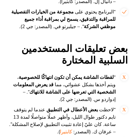
– دانيال إل. (المصدر: كابتيرا).
“البرنامج يحتوي على
مجموعة من الخيارات التفصيلية
للمراقبة والتدقيق، يسمح لي بمراقبة أداء جميع
موظفي الشركة
“. – جيلبرتو في. (المصدر: جي 2).
بعض تعليقات المستخدمين
السلبية المختارة
“
لقطات الشاشة يمكن أن تكون انتهاكًا للخصوصية
،
ويتم أخذها بشكل عشوائي، مما
قد يعرض المعلومات
الشخصية التي تعرضها على الشاشة للانتهاك
“. –
إدواردو س. (المصدر: جي 2).
“لاحظت
بعض الأعطال في التطبيق
عندما لم يتوقف
تايم دكتور طوال الليل، وأظهر عملًا متواصلًا لمدة 13
ساعة. كان عليّ إعادة تثبيت التطبيق لإصلاح المشكلة”.
– عرفان ك. (المصدر:
كابتيرا
).