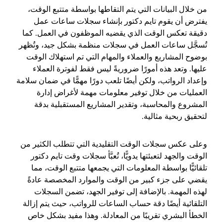
من خلال البيانات التي يتم التقاطها بواسطة متتبع الوقت،
يفترض أن يقوم تايم دكتور بإنشاء سجلات ساعات عمل
دقيقة تعكس الوقت الذي يقضيه الموظفون في العمل. كما
تُسجَّل ساعات العمل في سجلات منظمة بشكل جيد، وتُظهر
بوضوح المشاريع والعملاء والمهام التي تم استهلاك الوقت
عليها. وتعد هذه أمورًا ضروريةً ليس فقط لفوترة العملاء
وإعداد الرواتب، ولكن أيضًا تلعب دورًا مهمًّا في ضمان سلامة
العمليات من خلال توفير معلومات مهمة لأغراض إدارة
المشروع والمحاسبة، وتقدير المشاريع المستقبلية بدقة
لتحقيق ربحية مثالية.
وعلى عكس سجلات الوقت التقليدية التي تتطلب الكثير من
الوقت والجهد لتعبئتها يدويًّا، تُعبَّأ سجلات وقت تايم دكتور
تلقائيًّا بواسطة المعلومات التي يجمعها متتبع الوقت، مما
يقضي على جزء كبير من الوقت والموارد المخصصة عادةً
لهذه المهمة. بالإضافة إلى توفير الجهد، تضمن السجلات
التلقائية أيضًا دقة حساب الساعات للرواتب، حيث يتم إزالة
الخطأ البشري تقريبًا من المعادلة. وهذا مفيد بشكل خاص