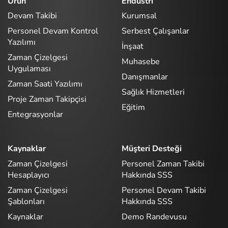
Ürün
Endüstri
Devam Takibi
Kurumsal
Personel Devam Kontrol
Serbest Çalışanlar
Yazılımı
İnşaat
Zaman Çizelgesi
Muhasebe
Uygulaması
Danışmanlar
Zaman Saati Yazılımı
Sağlık Hizmetleri
Proje Zaman Takipçisi
Eğitim
Entegrasyonlar
Kaynaklar
Müşteri Desteği
Zaman Çizelgesi
Personel Zaman Takibi
Hesaplayıcı
Hakkında SSS
Zaman Çizelgesi
Personel Devam Takibi
Şablonları
Hakkında SSS
Kaynaklar
Demo Randevusu