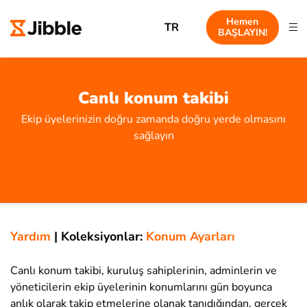
Hemen
TR
BAŞLAYIN!
Canlı konum takibi
Ekip üyelerinizin doğru zamanda doğru yerde olmasını
sağlayın
Yardım
|
Koleksiyonlar:
Konum Ayarları
Canlı konum takibi, kuruluş sahiplerinin, adminlerin ve
yöneticilerin ekip üyelerinin konumlarını gün boyunca
anlık olarak takip etmelerine olanak tanıdığından, gerçek