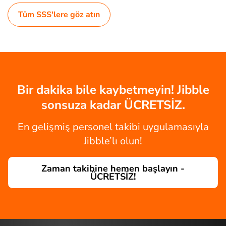
Tüm SSS'lere göz atın
Bir dakika bile kaybetmeyin! Jibble
sonsuza kadar ÜCRETSİZ.
En gelişmiş personel takibi uygulamasıyla
Jibble’lı olun!
Zaman takibine hemen başlayın -
ÜCRETSİZ!