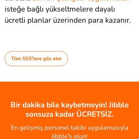
isteğe bağlı yükseltmelere dayalı
ücretli planlar üzerinden para kazanır.
Tüm SSS'lere göz atın
Bir dakika bile kaybetmeyin! Jibble
sonsuza kadar ÜCRETSİZ.
En gelişmiş personel takibi uygulamasıyla
Jibble’lı olun!