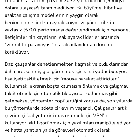
kullanımı artarken, pazarın 2032 yılına kadar 1,5 milyar
dolara ulaşacağı tahmin ediliyor. Bu büyüme, hibrit ve
uzaktan çalışma modellerinin yaygın olarak
benimsenmesinden kaynaklanıyor ve yöneticilerin
yaklaşık %70’i performansı değerlendirmek için personel
iletişimlerinin kayıtlarını saklayarak liderler arasında
“verimlilik paranoyası” olarak adlandırılan durumu
körüklüyor.
Bazı çalışanlar denetlenmekten kaçmak ve olduklarından
daha üretkenmiş gibi görünmek için sinsi yollar buluyor.
Faaliyeti taklit etmek için ‘mouse hareket ettiricileri’
kullanmak, ekranın boşta kalmasını önlemek ve çalışmayı
taklit etmek için otomatik tıklayıcılar kullanmak gibi
geleneksel yöntemler popülerliğini korusa da, son yıllarda
bu yöntemlerde adeta bir evrim yaşandı. Çalışanlar artık
çevrim içi faaliyetlerini maskelemek için VPN’ler
kullanıyor, aktif görünmek için yazılımları manipüle ediyor
ve hatta yanıtları ya da görevleri otomatik olarak