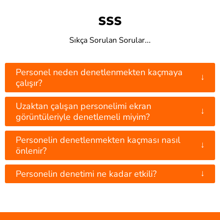
SSS
Sıkça Sorulan Sorular...
Personel neden denetlenmekten kaçmaya
↓
çalışır?
Uzaktan çalışan personelimi ekran
↓
görüntüleriyle denetlemeli miyim?
Personelin denetlenmekten kaçması nasıl
↓
önlenir?
↓
Personelin denetimi ne kadar etkili?