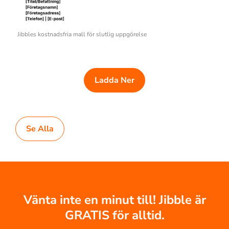
Jibbles kostnadsfria mall för slutlig uppgörelse
Ladda Ner
Se Alla
Vänta inte en minut till! Jibble är
GRATIS för alltid.