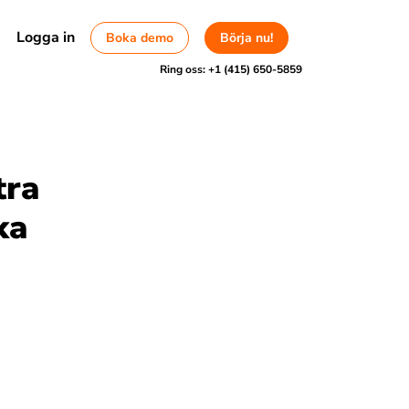
Logga in
Boka demo
Börja nu!
Ring oss:
+1 (415) 650-5859
tra
ka