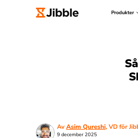
Produkter
Så
S
Av
Asim Qureshi
, VD för Jib
9 december 2025