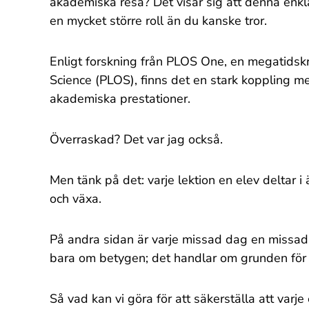
akademiska resa? Det visar sig att denna enkl
en mycket större roll än du kanske tror.
Enligt forskning från
PLOS One
, en megatidskr
Science (PLOS), finns det en stark koppling m
akademiska prestationer.
Överraskad? Det var jag också.
Men tänk på det: varje lektion en elev deltar i 
och växa.
På andra sidan är varje missad dag en missad 
bara om betygen; det handlar om grunden för 
Så vad kan vi göra för att säkerställa att varje