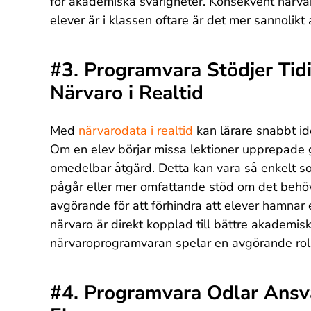
för akademiska svårigheter. Konsekvent närva
elever är i klassen oftare är det mer sannolikt
#3. Programvara Stödjer Tid
Närvaro i Realtid
Med
närvarodata i realtid
kan lärare snabbt id
Om en elev börjar missa lektioner upprepade 
omedelbar åtgärd. Detta kan vara så enkelt so
pågår eller mer omfattande stöd om det behöv
avgörande för att förhindra att elever hamnar 
närvaro är direkt kopplad till bättre akademisk
närvaroprogramvaran spelar en avgörande roll 
#4. Programvara Odlar Ansva