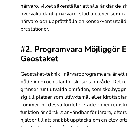
närvaro, vilket säkerställer att alla är där de sk
övervaka daglig närvaro, stödja elever som k
närvaro och upprätthålla en konsekvent utbildni
prestationer.
#2. Programvara Möjliggör 
Geostaket
Geostaket-teknik i närvaroprogramvara
är ett
både inom och utanför skolans område. Det f
gränser runt utvalda områden, som skolbyggnad
sig till platser som utflyktsmål eller idrottspl
kommer in i dessa fördefinierade zoner regist
funktion är särskilt användbar för lärare, eft
hjälper till att snabbt upptäcka om en elev oft