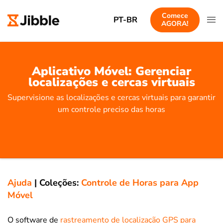
Comece
PT-BR
AGORA!
Aplicativo Móvel: Gerenciar
localizações e cercas virtuais
Supervisione as localizações e cercas virtuais para garantir
um controle preciso das horas
Ajuda
|
Coleções:
Controle de Horas para App
Móvel
O software de
rastreamento de localização GPS para