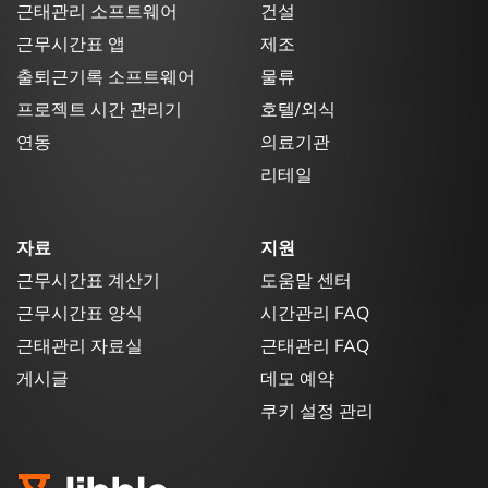
근태관리 소프트웨어
건설
근무시간표 앱
제조
출퇴근기록 소프트웨어
물류
프로젝트 시간 관리기
호텔/외식
연동
의료기관
리테일
자료
지원
근무시간표 계산기
도움말 센터
근무시간표 양식
시간관리 FAQ
근태관리 자료실
근태관리 FAQ
게시글
데모 예약
쿠키 설정 관리