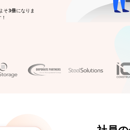
よそ
3倍
になりま
す！