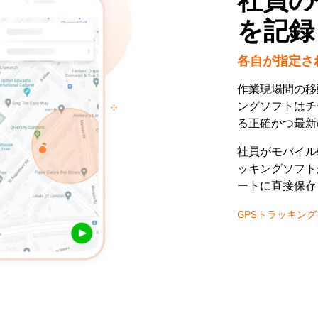
社員の
を記録
各自が指定さ
作業現場間の移動
ングソフトはチ
る正確かつ最新
社員がモバイル端
ッキングソフト
ートに直接保存
GPSトラッキン