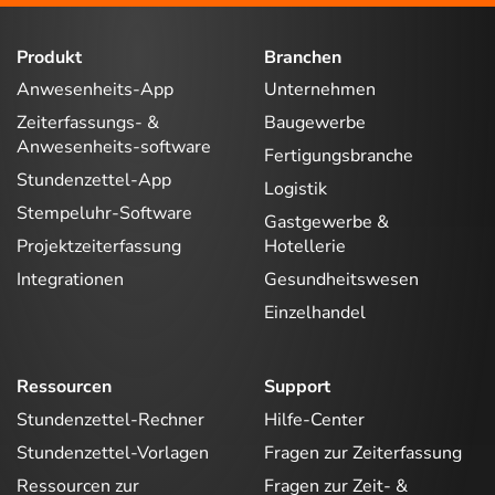
Produkt
Branchen
Anwesenheits-App
Unternehmen
Zeiterfassungs- &
Baugewerbe
Anwesenheits-software
Fertigungsbranche
Stundenzettel-App
Logistik
Stempeluhr-Software
Gastgewerbe &
Projektzeiterfassung
Hotellerie
Integrationen
Gesundheitswesen
Einzelhandel
Ressourcen
Support
Stundenzettel-Rechner
Hilfe-Center
Stundenzettel-Vorlagen
Fragen zur Zeiterfassung
Ressourcen zur
Fragen zur Zeit- &