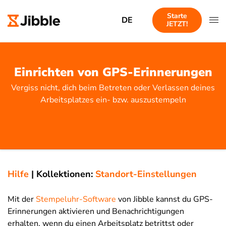
Starte
DE
JETZT!
Einrichten von GPS-Erinnerungen
Vergiss nicht, dich beim Betreten oder Verlassen deines
Arbeitsplatzes ein- bzw. auszustempeln
Hilfe
|
Kollektionen:
Standort-Einstellungen
Mit der
Stempeluhr-Software
von Jibble kannst du GPS-
Erinnerungen aktivieren und Benachrichtigungen
erhalten, wenn du einen Arbeitsplatz betrittst oder