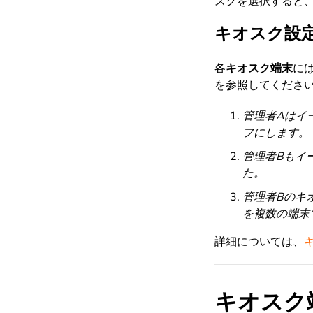
スクを選択すると
キオスク設
各
キオスク端末
に
を参照してくださ
管理者Aはイ
フにします。
管理者Bもイ
た。
管理者Bのキ
を複数の端末
詳細については、
キオスク