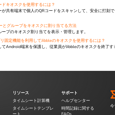
QRコードキオスクを使用するには？
ーが共有端末で個人のQRコードをスキャンして、安全に打刻で
バーとグループをキオスクに割り当てる方法
ループのキオスク割り当てを表示・管理します。
でアプリ固定機能を利用してJibbleのキオスクを使用するには？
てAndroid端末を保護し、従業員がJibbleのキオスクを終了
リソース
サポート
タイムシート計算機
ヘルプセンター
今
タイムシートテンプレ
時間記録に関する
ート
FAQs