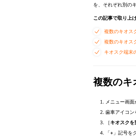
を、それぞれ別の
この記事で取り上
複数のキオス
複数のキオス
キオスク端末
複数のキ
メニュー画面
歯車アイコン
［
キオスクを
「
+
」記号を