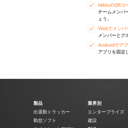
Jibbleの
チームメンバ
ょう。
Webでメン
メンバーとグ
Android
アプリを固定し
製品
業界別
出退勤トラッカー
エンタープライズ
勤怠ソフト
建設