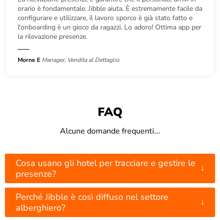
orario è fondamentale. Jibble aiuta. È estremamente facile da
configurare e utilizzare, il lavoro sporco è già stato fatto e
l'onboarding è un gioco da ragazzi. Lo adoro! Ottima app per
la rilevazione presenze.
Morne E
Manager, Vendita al Dettaglio
FAQ
Alcune domande frequenti...
Cosa usano gli hotel per tracciare e gestire le
↓
presenze?
Perché Jibble è così diffuso nel settore
↓
alberghiero?