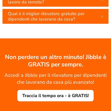
lavoro da remoto?
Qual è il miglior rilevatore gratuito per
↓
dipendenti che lavorano da casa?
Non perdere un altro minuto! Jibble è
GRATIS per sempre.
Accedi a Jibble per il rilevatore per dipendenti
che lavorano da casa più avanzato!
Traccia il tempo ora - è GRATIS!