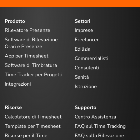
Prodotto
Settori
Rilevatore Presenze
Imprese
Software di Rilevazione
Freelancer
Orari e Presenze
Edilizia
App per Timesheet
Commercialisti
Software di Timbratura
Consulenti
Time Tracker per Progetti
Sanità
Integrazioni
Istruzione
Risorse
Supporto
Calcolatore di Timesheet
Centro Assistenza
Template per Timesheet
FAQ sul Time Tracking
Risorse per il Time
FAQ sulla Rilevazione