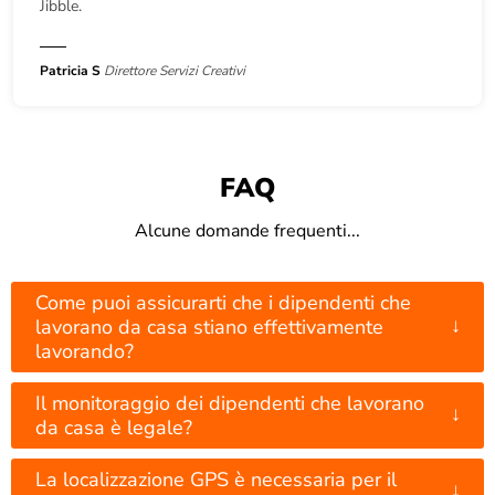
Jibble.
Patricia S
Direttore Servizi Creativi
FAQ
Alcune domande frequenti...
Come puoi assicurarti che i dipendenti che
↓
lavorano da casa stiano effettivamente
lavorando?
Il monitoraggio dei dipendenti che lavorano
↓
da casa è legale?
La localizzazione GPS è necessaria per il
↓