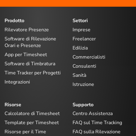
Prodotto
Settori
Rilevatore Presenze
Imprese
Software di Rilevazione
Freelancer
Orari e Presenze
Edilizia
App per Timesheet
Commercialisti
Software di Timbratura
Consulenti
Time Tracker per Progetti
Sanità
Integrazioni
Istruzione
Risorse
Supporto
Calcolatore di Timesheet
Centro Assistenza
Template per Timesheet
FAQ sul Time Tracking
Risorse per il Time
FAQ sulla Rilevazione