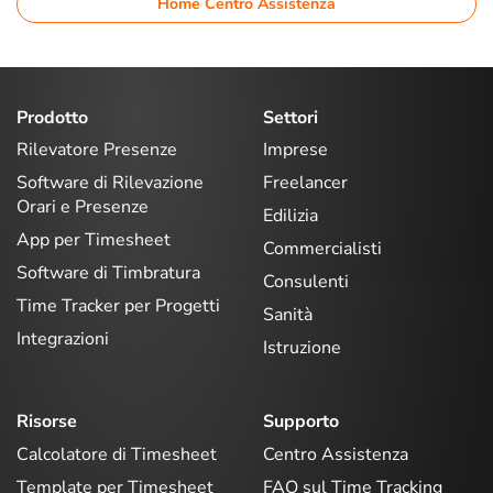
Home Centro Assistenza
Prodotto
Settori
Rilevatore Presenze
Imprese
Software di Rilevazione
Freelancer
Orari e Presenze
Edilizia
App per Timesheet
Commercialisti
Software di Timbratura
Consulenti
Time Tracker per Progetti
Sanità
Integrazioni
Istruzione
Risorse
Supporto
Calcolatore di Timesheet
Centro Assistenza
Template per Timesheet
FAQ sul Time Tracking